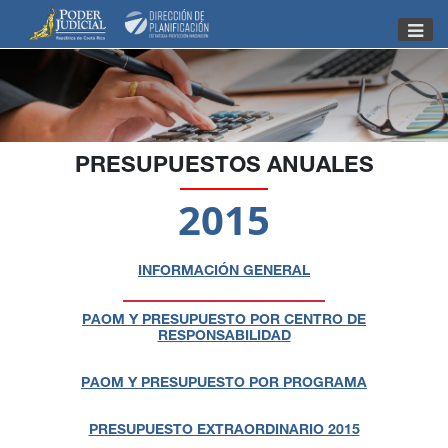
Nota:
este
sitio
web
incluye
un
sistema
PRESUPUESTOS ANUALES
de
2015
accesibilidad.
INFORMACIÓN GENERAL
PAOM Y PRESUPUESTO POR CENTRO DE
RESPONSABILIDAD
PAOM Y PRESUPUESTO POR PROGRAMA
PRESUPUESTO EXTRAORDINARIO 2015