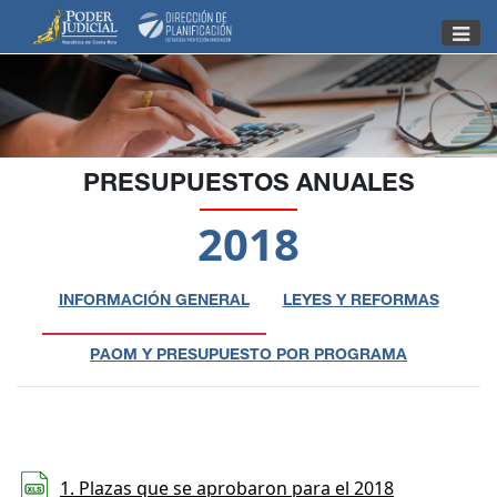
Nota:
este
sitio
web
incluye
un
sistema
PRESUPUESTOS ANUALES
de
2018
accesibilidad.
INFORMACIÓN GENERAL
LEYES Y REFORMAS
PAOM Y PRESUPUESTO POR PROGRAMA
1. Plazas que se aprobaron para el 2018