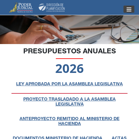
Nota:
este
sitio
web
incluye
un
sistema
PRESUPUESTOS ANUALES
de
2026
accesibilidad.
LEY APROBADA POR LA ASAMBLEA LEGISLATIVA
PROYECTO TRASLADADO A LA ASAMBLEA
LEGISLATIVA
ANTEPROYECTO REMITIDO AL MINISTERIO DE
HACIENDA
DOCUMENTOS MINISTERIO DE HACIENDA
ACTAS