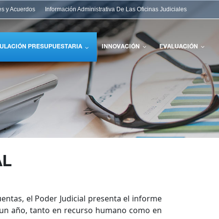
es y Acuerdos
Información Administrativa De Las Oficinas Judiciales
ULACIÓN PRESUPUESTARIA
INNOVACIÓN
EVALUACIÓN
AL
entas, el Poder Judicial presenta el informe
 de un año, tanto en recurso humano como en