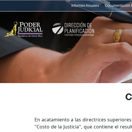
Nota:
Informes Anuales
Documentación 
este
sitio
web
incluye
un
sistema
de
accesibilidad.
Presione
Control-
F11
para
ajustar
C
el
sitio
web
En acatamiento a las directrices superiores
a
"Costo de la Justicia", que contiene el re
las