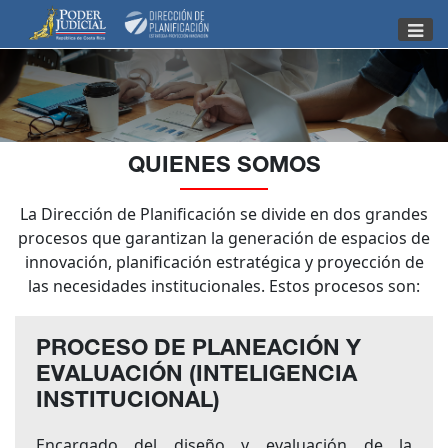
Nota:
este
sitio
web
incluye
un
sistema
QUIENES SOMOS
de
accesibilidad.
La Dirección de Planificación se divide en dos grandes
procesos que garantizan la generación de espacios de
innovación, planificación estratégica y proyección de
las necesidades institucionales. Estos procesos son:
PROCESO DE PLANEACIÓN Y
EVALUACIÓN (INTELIGENCIA
INSTITUCIONAL)
Encargado del diseño y evaluación de la