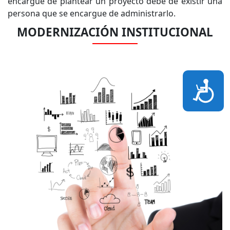
encargue de plantear un proyecto debe de existir una
persona que se encargue de administrarlo.
MODERNIZACIÓN INSTITUCIONAL
Accesi